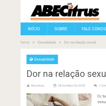
INÍCIO
SOBRE
FALE CONO
Home
Sexualidade
Dor na relação sexual
Sexualidade
Dor na relação sexu
Abecitrus
18 De Maio De 2018
1 Co
Oi, 
sexua