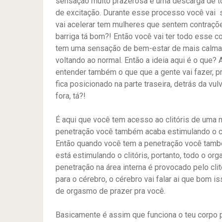
sensação muito prazerosa é uma descarga de t
de excitação. Durante esse processo você vai s
vai acelerar tem mulheres que sentem contraçõe
barriga tá bom?! Então você vai ter todo esse
tem uma sensação de bem-estar de mais calma. O
voltando ao normal. Então a ideia aqui é o que?
entender também o que que a gente vai fazer, pri
fica posicionado na parte traseira, detrás da vul
fora, tá?!
É aqui que você tem acesso ao clitóris de uma ma
penetração você também acaba estimulando o cli
Então quando você tem a penetração você tam
está estimulando o clitóris, portanto, todo o 
penetração na área interna é provocado pelo cli
para o cérebro, o cérebro vai falar ai que bom is
de orgasmo de prazer pra você.
Basicamente é assim que funciona o teu corpo 