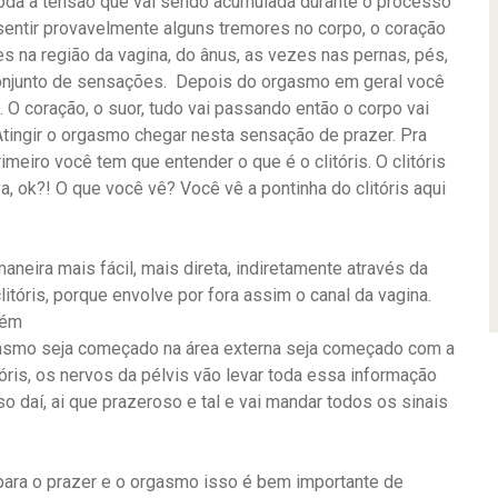
oda a tensão que vai sendo acumulada durante o processo
entir provavelmente alguns tremores no corpo, o coração
s na região da vagina, do ânus, as vezes nas pernas, pés,
 conjunto de sensações. Depois do orgasmo em geral você
 coração, o suor, tudo vai passando então o corpo vai
 Atingir o orgasmo chegar nesta sensação de prazer. Pra
meiro você tem que entender o que é o clitóris. O clitóris
va, ok?! O que você vê? Você vê a pontinha do clitóris aqui
neira mais fácil, mais direta, indiretamente através da
tóris, porque envolve por fora assim o canal da vagina.
bém
orgasmo seja começado na área externa seja começado com a
tóris, os nervos da pélvis vão levar toda essa informação
so daí, ai que prazeroso e tal e vai mandar todos os sinais
para o prazer e o orgasmo isso é bem importante de