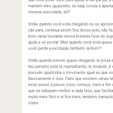
mantém eles igualzinho, ou seja, circula e ape
mesma velocidade, tá?!
Então quando você está chegando ou se aproxi
não para, continua assim fica desse jeito, não
bom variar bastante nessa primeira fase do or
ajuda a se excitar. Mas quando você está quase c
você perde a excitação também, tá bom?!
Então quando estiver quase chegando lá (essa é
teu parceiro está te masturbando, te tocando, é
pressão igualzinha o movimento igual ao que voc
Basicamente é isso. Claro que existem várias t
esse passo a passo, esse começo, meio e fim 
que se adequam melhor a cada fase, que facilit
muito mais fácil e aí fica mais, também, tranqu
corpo.