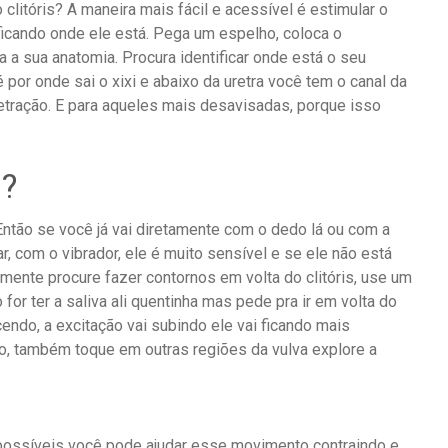
 clitóris? A maneira mais fácil e acessível é estimular o
ificando onde ele está. Pega um espelho, coloca o
a a sua anatomia. Procura identificar onde está o seu
 é por onde sai o xixi e abaixo da uretra você tem o canal da
netração. E para aqueles mais desavisadas, porque isso
a?
 Então se você já vai diretamente com o dedo lá ou com a
, com o vibrador, ele é muito sensível e se ele não está
almente procure fazer contornos em volta do clitóris, use um
 for ter a saliva ali quentinha mas pede pra ir em volta do
cendo, a excitação vai subindo ele vai ficando mais
, também toque em outras regiões da vulva explore a
possíveis você pode ajudar esse movimento contraindo e