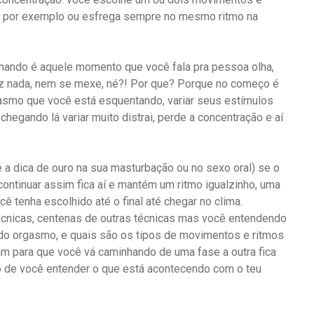
rta por exemplo ou esfrega sempre no mesmo ritmo na
mando é aquele momento que você fala pra pessoa olha,
 faz nada, nem se mexe, né?! Por que? Porque no começo é
gasmo que você está esquentando, variar seus estímulos
hegando lá variar muito distrai, perde a concentração e aí
 a dica de ouro na sua masturbação ou no sexo oral) se o
 continuar assim fica aí e mantém um ritmo igualzinho, uma
ê tenha escolhido até o final até chegar no clima.
écnicas, centenas de outras técnicas mas você entendendo
do orgasmo, e quais são os tipos de movimentos e ritmos
am para que você vá caminhando de uma fase a outra fica
ilo de você entender o que está acontecendo com o teu