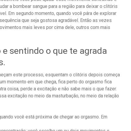
dar a bombear sangue para a região para deixar o clitóris
sível. Em segundo momento, quando você pára de explorar
 sequência que seja gostosa agradável. Então as vezes
r movimentos mais leves por cima dele, outros com mais
 e sentindo o que te agrada
s.
eçam este processo, esquentam o clitóris depois começa
ga um momento em que chega, fica perto do orgasmo fica
tra coisa, perde a excitação e não sabe mais o que fazer.
sa excitação no meio da masturbação, no meio da relação
 quando você está próxima de chegar ao orgasmo. Em
a concentração: você escolhe um ou dois movimentos e