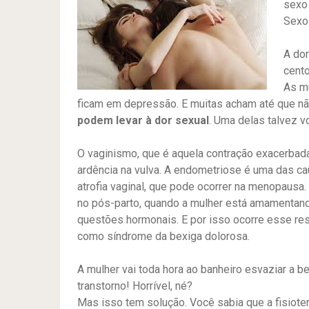
sexo 
Sexo
A dor
cento
As m
ficam em depressão. E muitas acham até que nã
podem levar à dor sexual
. Uma delas talvez v
O vaginismo, que é aquela contração exacerbada 
ardência na vulva. A endometriose é uma das ca
atrofia vaginal, que pode ocorrer na menopaus
no pós-parto, quando a mulher está amamentand
questões hormonais. E por isso ocorre esse res
como síndrome da bexiga dolorosa.
A mulher vai toda hora ao banheiro esvaziar a be
transtorno! Horrível, né?
Mas isso tem solução. Você sabia que a fisioter