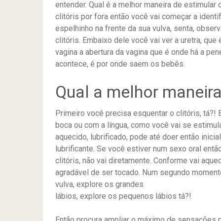
entender. Qual é a melhor maneira de estimular o
clitóris por fora então você vai começar a ident
espelhinho na frente da sua vulva, senta, observ
clitóris. Embaixo dele você vai ver a uretra, que
vagina a abertura da vagina que é onde há a pe
acontece, é por onde saem os bebês.
Qual a melhor maneir
Primeiro você precisa esquentar o clitóris, tá?!
boca ou com a língua, como você vai se estimular
aquecido, lubrificado, pode até doer então inici
lubrificante. Se você estiver num sexo oral então
clitóris, não vai diretamente. Conforme vai aque
agradável de ser tocado. Num segundo momento
vulva, explore os grandes
lábios, explore os pequenos lábios tá?!
Então procura ampliar o máximo de sensações 