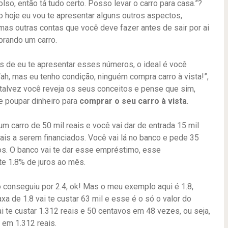
olso, então tá tudo certo. Posso levar o carro para casa.”?
o hoje eu vou te apresentar alguns outros aspectos,
mas outras contas que você deve fazer antes de sair por ai
rando um carro.
s de eu te apresentar esses números, o ideal é você
“ah, mas eu tenho condição, ninguém compra carro à vista!”,
talvez você reveja os seus conceitos e pense que sim,
e poupar dinheiro para
comprar o seu carro à vista
.
 carro de 50 mil reais e você vai dar de entrada 15 mil
 reais a serem financiados. Você vai lá no banco e pede 35
nos. O banco vai te dar esse empréstimo, esse
e 1.8% de juros ao mês.
ho conseguiu por 2.4, ok! Mas o meu exemplo aqui é 1.8,
xa de 1.8 vai te custar 63 mil e esse é o só o valor do
i te custar 1.312 reais e 50 centavos em 48 vezes, ou seja,
em 1.312 reais.