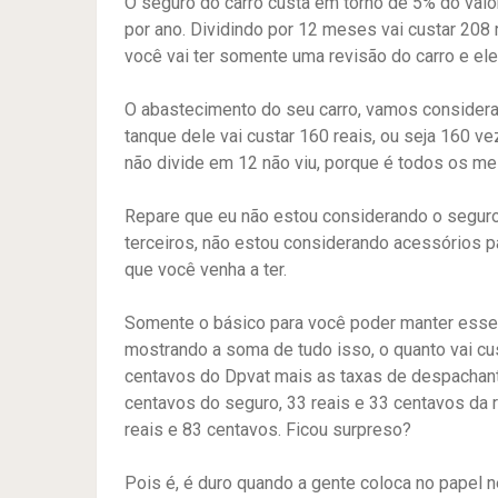
O seguro do carro custa em torno de 5% do valor
por ano. Dividindo por 12 meses vai custar 208
você vai ter somente uma revisão do carro e ele
O abastecimento do seu carro, vamos considera
tanque dele vai custar 160 reais, ou seja 160 v
não divide em 12 não viu, porque é todos os me
Repare que eu não estou considerando o seguro
terceiros, não estou considerando acessórios p
que você venha a ter.
Somente o básico para você poder manter esse c
mostrando a soma de tudo isso, o quanto vai c
centavos do Dpvat mais as taxas de despachante
centavos do seguro, 33 reais e 33 centavos da 
reais e 83 centavos. Ficou surpreso?
Pois é, é duro quando a gente coloca no papel 