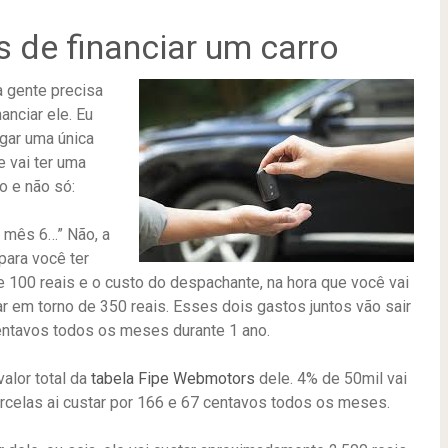
s de financiar um carro
a gente precisa
nanciar ele. Eu
agar uma única
e vai ter uma
o e não só:
o mês 6…” Não, a
para você ter
100 reais e o custo do despachante, na hora que você vai
tar em torno de 350 reais. Esses dois gastos juntos vão sair
 centavos todos os meses durante 1 ano.
alor total da
tabela Fipe Webmotors
dele. 4% de 50mil vai
parcelas ai custar por 166 e 67 centavos todos os meses.