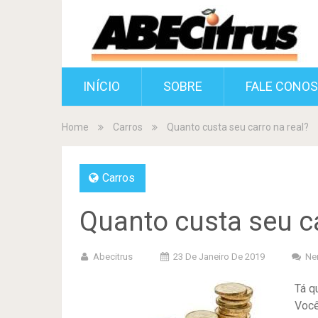
INÍCIO
SOBRE
FALE CONO
Home
Carros
Quanto custa seu carro na real?
Carros
Quanto custa seu ca
Abecitrus
23 De Janeiro De 2019
Ne
Tá q
Você