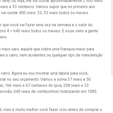
 dele, ou seja, ele vai custar aproximadamente 2.500 reais
 reais e 33 centavos. Vamos supor que no primeiro ano
 vai custar 400 reais. 33, 33 reais todos os meses.
r que você vai fazer uma vez na semana e o valor do
ezes 4 = 640 reais todos os meses. E esse valor a gente
ses.
 mais caro, aquele que cobre uma franquia maior para
ara o carro, nem acidentes ou qualquer tipo de manutenção
arro. Agora eu vou mostrar uma tabela para você,
ustar no seu orçamento. Vamos a soma 37 reais e 50
, 166 reais e 67 centavos do Ipva, 208 reais e 33
revisão, 640 reais de combustível, totalizando em 1085
né, mas é muito melhor você fazer isso antes de comprar o