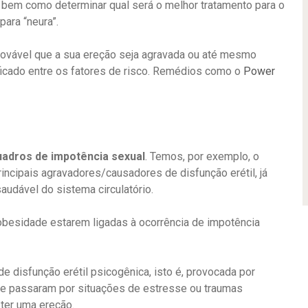
 bem como determinar qual será o melhor tratamento para o
ara “neura”.
provável que a sua ereção seja agravada ou até mesmo
ficado entre os fatores de risco. Remédios como o
Power
uadros de impotência sexual
. Temos, por exemplo, o
incipais agravadores/causadores de disfunção erétil, já
udável do sistema circulatório.
besidade estarem ligadas à ocorrência de impotência
 disfunção erétil psicogênica, isto é, provocada por
ue passaram por situações de estresse ou traumas
 ter uma ereção.