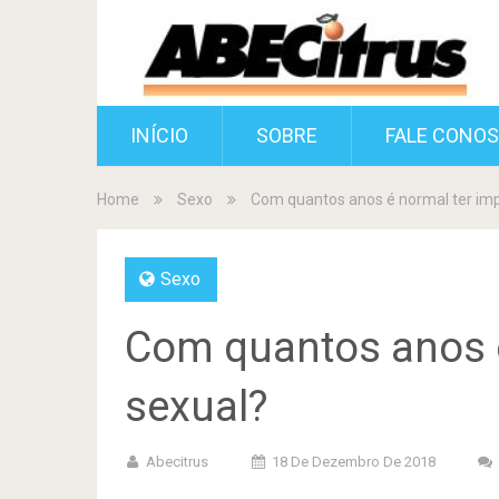
INÍCIO
SOBRE
FALE CONO
Home
Sexo
Com quantos anos é normal ter imp
Sexo
Com quantos anos é
sexual?
Abecitrus
18 De Dezembro De 2018