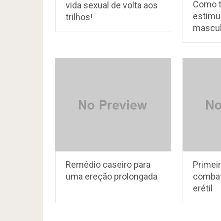
Como 
vida sexual de volta aos
estimu
trilhos!
mascul
Remédio caseiro para
Primei
uma ereção prolongada
combat
erétil