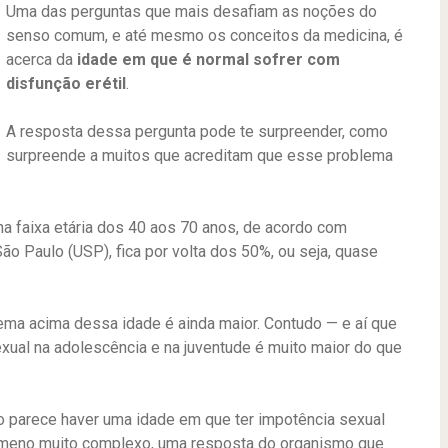
Uma das perguntas que mais desafiam as noções do
senso comum, e até mesmo os conceitos da medicina, é
acerca da
idade em que é normal sofrer com
disfunção erétil
.
A resposta dessa pergunta pode te surpreender, como
surpreende a muitos que acreditam que esse problema
a faixa etária dos 40 aos 70 anos, de acordo com
o Paulo (USP), fica por volta dos 50%, ou seja, quase
ma acima dessa idade é ainda maior. Contudo — e aí que
exual na adolescência e na juventude é muito maior do que
 parece haver uma idade em que ter impotência sexual
meno muito complexo, uma resposta do organismo que