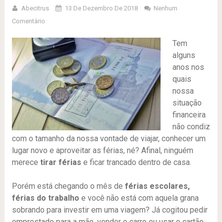
Abecitrus
13 De Dezembro De 2018
Nenhum
Comentário
Tem
alguns
anos nos
quais
nossa
situação
financeira
não condiz
com o tamanho da nossa vontade de viajar, conhecer um
lugar novo e aproveitar as férias, né? Afinal, ninguém
merece
tirar férias
e ficar trancado dentro de casa.
Porém está chegando o mês de
férias escolares,
férias do trabalho
e você não está com aquela grana
sobrando para investir em uma viagem? Já cogitou pedir
emprestado para a mãe, vender o carro ou usar o cartão