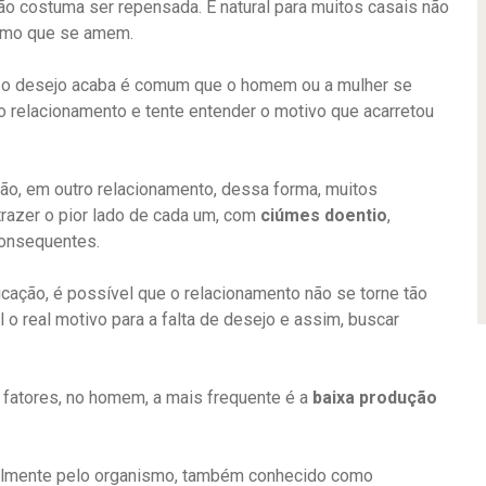
ão costuma ser repensada. É natural para muitos casais não
smo que se amem.
o o desejo acaba é comum que o homem ou a mulher se
 o relacionamento e tente entender o motivo que acarretou
ão, em outro relacionamento, dessa forma, muitos
razer o pior lado de cada um, com
ciúmes doentio
,
consequentes.
ação, é possível que o relacionamento não se torne tão
 o real motivo para a falta de desejo e assim, buscar
s fatores, no homem, a mais frequente é a
baixa produção
ralmente pelo organismo, também conhecido como