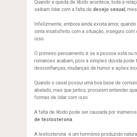
Quando a queda de libido acontece, toda a relaç
saibam lidar com a falta de
desejo sexual
, me
Infelizmente, embora ainda exista amor, quand
sinta insatisfeito com a situação, inseguro com
isso.
O primeiro pensamento é se a pessoa está ou n
romances acabam, pois a simples dúvida pode t
desconfianças, mudanças de humor e ações in
Quando o casal possui uma boa base de comunic
abalado, mas que juntos, procurem entender qual
formas de lidar com isso.
A falta de libido pode ser causada por inúmero
de testosterona
.
A testosterona é um hormônio produzido natu