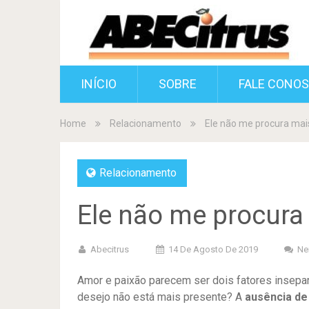
INÍCIO
SOBRE
FALE CONO
Home
Relacionamento
Ele não me procura mai
Relacionamento
Ele não me procura
Abecitrus
14 De Agosto De 2019
Ne
Amor e paixão parecem ser dois fatores insepar
desejo não está mais presente? A
ausência de