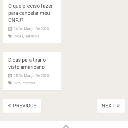
O que preciso fazer
para cancelar meu
CNPJ?
26 De Março De 2020
Dicas
,
Serviços
Dicas para tirar o
visto americano
25 De Março De 2020
Documentos
Posts
PREVIOUS
NEXT
navigation